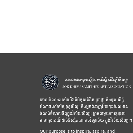
គោលបំណងរបស់យើងគឺបំផុសគំនិត ប្រាថ្នា និងផ្តល់សិទ្ធិ
អំណាចដល់សិស្សានុសិស្ស និងអ្នកជំនាញវ័យក្មេងដែលមាន
ចំណង់ចំណូលចិត្តក្នុងវិស័យសិល្បៈ ព្រមជាមួយការនូវផ្តល់
អាហារូបករណ៍ដល់និស្សិតសាកលវិទ្យាល័យ ក្នុងវិស័យសិល្បៈ។
Our purpose is to inspire, aspire, and