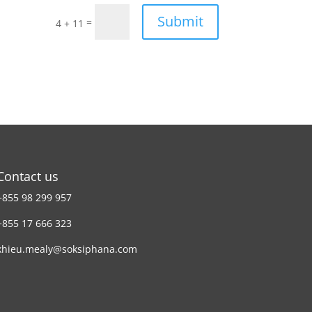
Submit
=
4 + 11
Contact us
+855 98 299 957
+855 17 666 323
khieu.mealy@soksiphana.com