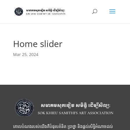
Home slider
Mar 25, 2024
គោលបំណងរបស់យើងគឺបំផុសគំនិត ប្រាថ្នា និងផ្តល់សិទ្ធិអំណាចដល់