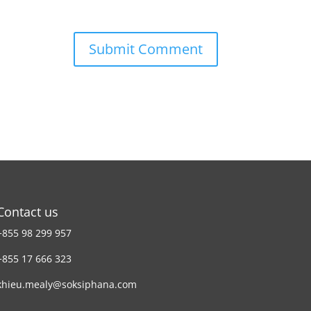
Contact us
+855 98 299 957
+855 17 666 323
khieu.mealy@soksiphana.com