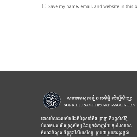
Save my name, email, and website in this 
គោលបំណងរបស់យើងគឺបំផុសគំនិត ប្រាថ្នា និងផ្តល់សិទ្ធិ
អំណាចដល់សិស្សានុសិស្ស និងអ្នកជំនាញវ័យក្មេងដែលមាន
ចំណង់ចំណូលចិត្តក្នុងវិស័យសិល្បៈ ព្រមជាមួយការនូវផ្តល់